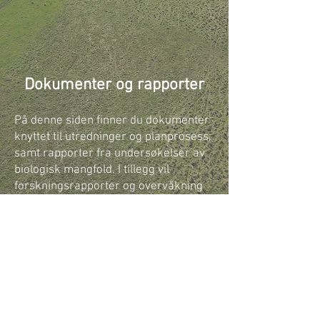
Dokumenter og rapporter
På denne siden finner du dokumenter
knyttet til utredninger og planprosess,
samt rapporter fra undersøkelser av
biologisk mangfold. I tillegg vil
forskningsrapporter og overvåkning
fra området publiseres fortløpende
her.
Biologisk mangfold
Artsmanfold ved Kjelle i Lierelva og
Svenskebekken -
Utmarskforvaltningen AS
Tilrettelegging for pollinerende