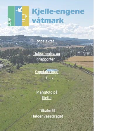
Om
prosjektet
Dokumenter og
rapporter
Oppdateringe
r
Mangfold på
Kjelle
Tilbake til
Haldenvassdraget